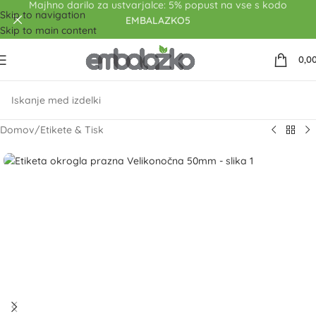
Majhno darilo za ustvarjalce: 5% popust na vse s kodo
Skip to navigation
EMBALAZKO5
Skip to main content
0,0
Domov
/
Etikete & Tisk