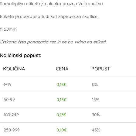
Samolepilna etiketa / nalepka prazna Velikonočna
Etiketa je uporabna tudi kot zapiralo za škatlice.
fi 50mm
Črtkana črta ponazarja rez in ne bo vidna na etiketi.
Količinski popust:
KOLIČINA
CENA
POPUST
1-49
0,18
€
0%
50-99
0,15
€
15%
100-249
0,13
€
30%
250-999
0,10
€
45%