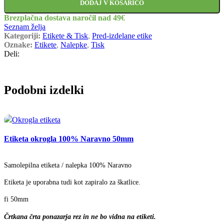
DODAJ V KOŠARICO
Brezplačna dostava naročil nad 49€
Seznam želja
Kategoriji:
Etikete & Tisk
,
Pred-izdelane etike
Oznake:
Etikete
,
Nalepke
,
Tisk
Deli:
Podobni izdelki
Etiketa okrogla 100% Naravno 50mm
Samolepilna etiketa / nalepka 100% Naravno
Etiketa je uporabna tudi kot zapiralo za škatlice.
fi 50mm
Črtkana črta ponazarja rez in ne bo vidna na etiketi.