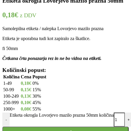
Etiketa okrogla Lovorjevo mazilo prazna 50mm
0,18
€
z DDV
Samolepilna etiketa / nalepka Lovorjevo mazilo prazna
Etiketa je uporabna tudi kot zapiralo za škatlice.
fi 50mm
Črtkana črta ponazarja rez in ne bo vidna na etiketi.
Količinski popust:
Količina
Cena
Popust
1-49
0,18
€
0%
50-99
0,15
€
15%
100-249
0,13
€
30%
250-999
0,10
€
45%
1000+
0,08
€
55%
Etiketa okrogla Lovorjevo mazilo prazna 50mm količina
-
+