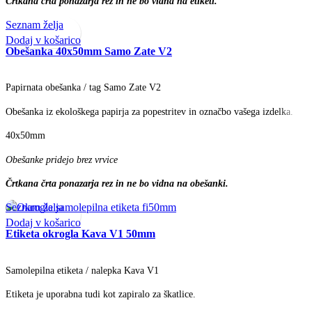
Črtkana črta ponazarja rez in ne bo vidna na etiketi.
Seznam želja
Dodaj v košarico
Obešanka 40x50mm Samo Zate V2
Papirnata obešanka / tag Samo Zate V2
Obešanka iz ekološkega papirja za popestritev in označbo vašega izdelka.
40x50mm
Obešanke pridejo brez vrvice
Črtkana črta ponazarja rez in ne bo vidna na obešanki.
Seznam želja
Dodaj v košarico
Etiketa okrogla Kava V1 50mm
Samolepilna etiketa / nalepka Kava V1
Etiketa je uporabna tudi kot zapiralo za škatlice.