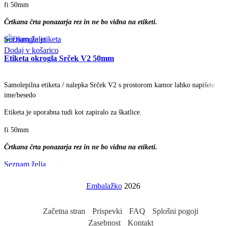
fi 50mm
Črtkana črta ponazarja rez in ne bo vidna na etiketi.
Seznam želja
Dodaj v košarico
Etiketa okrogla Srček V2 50mm
Samolepilna etiketa / nalepka Srček V2 s prostorom kamor lahko napišete
ime/besedo
Etiketa je uporabna tudi kot zapiralo za škatlice.
fi 50mm
Črtkana črta ponazarja rez in ne bo vidna na etiketi.
Seznam želja
Dodaj v košarico
Embalažko
2026
Začetna stran
Prispevki
FAQ
Splošni pogoji
Zasebnost
Kontakt