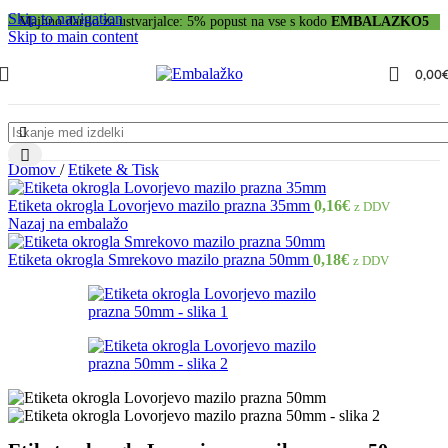
Skip to navigation
Majhno darilo za ustvarjalce: 5% popust na vse s kodo
EMBALAZKO5
Skip to main content
0,00
Domov
/
Etikete & Tisk
Etiketa okrogla Lovorjevo mazilo prazna 35mm
0,16
€
z DDV
Nazaj na embalažo
Etiketa okrogla Smrekovo mazilo prazna 50mm
0,18
€
z DDV