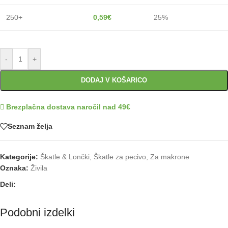
250+
0,59
€
25%
-
+
DODAJ V KOŠARICO
Brezplačna dostava naročil nad 49€
Seznam želja
Kategorije:
Škatle & Lončki
,
Škatle za pecivo
,
Za makrone
Oznaka:
Živila
Deli:
Podobni izdelki