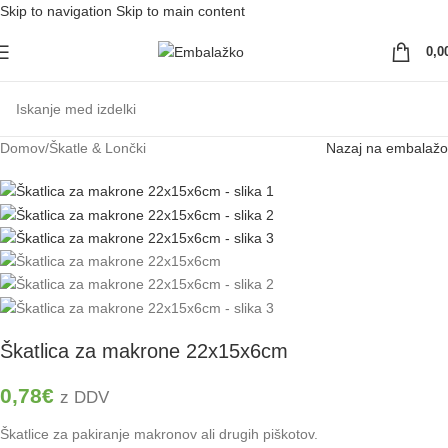
Skip to navigation
Skip to main content
Majhno darilo za ustvarjalce: 5% popust na vse s kodo
EMBALAZKO5
0,0
Domov
/
Škatle & Lončki
Nazaj na embalažo
Škatlica za makrone 22x15x6cm
0,78
€
z DDV
Škatlice za pakiranje makronov ali drugih piškotov.