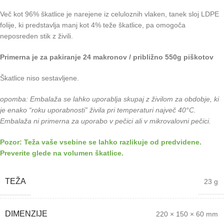
Več kot 96% škatlice je narejene iz celuloznih vlaken, tanek sloj LDPE
folije, ki predstavlja manj kot 4% teže škatlice, pa omogoča
neposreden stik z živili.
Primerna je za pakiranje 24 makronov / približno 550g piškotov
Škatlice niso sestavljene.
opomba: Embalaža se lahko uporablja skupaj z živilom za obdobje, ki
je enako “roku uporabnosti” živila pri temperaturi največ 40°C.
Embalaža ni primerna za uporabo v pečici ali v mikrovalovni pečici.
Pozor: Teža vaše vsebine se lahko razlikuje od predvidene.
Preverite glede na volumen škatlice.
TEŽA
23 g
DIMENZIJE
220 × 150 × 60 mm